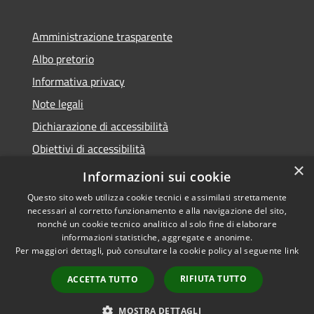
Amministrazione trasparente
Albo pretorio
Informativa privacy
Note legali
Dichiarazione di accessibilità
Obiettivi di accessibilità
×
Piano di miglioramento del sito
Informazioni sui cookie
Questo sito web utilizza cookie tecnici e assimilati strettamente
necessari al corretto funzionamento e alla navigazione del sito,
nonché un cookie tecnico analitico al solo fine di elaborare
informazioni statistiche, aggregate e anonime.
RSS
Copyright © 2022 -
Per maggiori dettagli, può consultare la cookie policy al seguente
link
Accessibilità
Comune di Rivergaro -
Privacy
Powered by Municipium -
RIFIUTA TUTTO
ACCETTA TUTTO
Cookie
Accesso a redazione
Mappa del sito
MOSTRA DETTAGLI