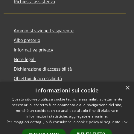
Richiesta assistenza
Amministrazione trasparente
Albo pretorio
Informativa privacy
Note legali
Dichiarazione di accessibilità
Obiettivi di accessibilità
×
Piano di miglioramento del sito
Informazioni sui cookie
Questo sito web utilizza cookie tecnici e assimilati strettamente
necessari al corretto funzionamento e alla navigazione del sito,
nonché un cookie tecnico analitico al solo fine di elaborare
informazioni statistiche, aggregate e anonime.
RSS
Copyright © 2022 -
Per maggiori dettagli, può consultare la cookie policy al seguente
link
Accessibilità
Comune di Rivergaro -
Privacy
Powered by Municipium -
RIFIUTA TUTTO