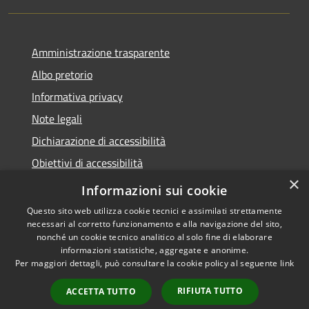
Amministrazione trasparente
Albo pretorio
Informativa privacy
Note legali
Dichiarazione di accessibilità
Obiettivi di accessibilità
×
Piano di miglioramento del sito
Informazioni sui cookie
Questo sito web utilizza cookie tecnici e assimilati strettamente
necessari al corretto funzionamento e alla navigazione del sito,
nonché un cookie tecnico analitico al solo fine di elaborare
informazioni statistiche, aggregate e anonime.
RSS
Copyright © 2022 -
Per maggiori dettagli, può consultare la cookie policy al seguente
link
Accessibilità
Comune di Rivergaro -
Privacy
Powered by Municipium -
RIFIUTA TUTTO
ACCETTA TUTTO
Cookie
Accesso a redazione