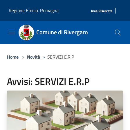
Salta al contenuto principale
|
Regione Emilia-Romagna
Area Riservata
Comune di Rivergaro
Home
>
Novità
>
SERVIZI E.R.P
Avvisi: SERVIZI E.R.P