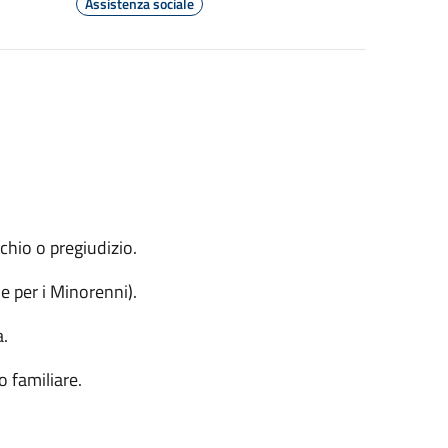
Assistenza sociale
schio o pregiudizio.
le per i Minorenni).
a.
 familiare.