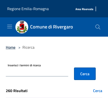
Salta al contenuto principale
|
Regione Emilia-Romagna
Area Riservata
Comune di Rivergaro
Home
>
Ricerca
Inserisci i termini di ricerca
Cerca
260 Risultati
Cerca
[results] Risultati