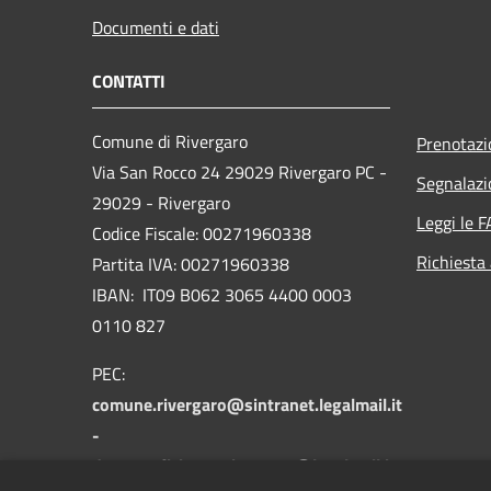
Documenti e dati
CONTATTI
Comune di Rivergaro
Prenotaz
Via San Rocco 24 29029 Rivergaro PC -
Segnalazi
29029 - Rivergaro
Leggi le 
Codice Fiscale: 00271960338
Richiesta
Partita IVA: 00271960338
IBAN: IT09 B062 3065 4400 0003
0110 827
PEC:
comune.rivergaro@sintranet.legalmail.it
-
demograficisuap.rivergaro@legalmail.it