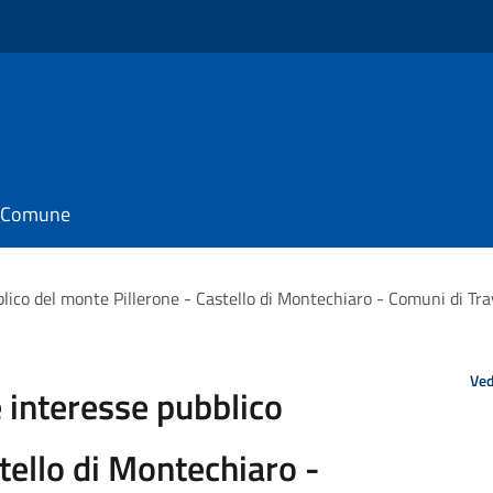
il Comune
lico del monte Pillerone - Castello di Montechiaro - Comuni di Tra
Ved
 interesse pubblico
tello di Montechiaro -