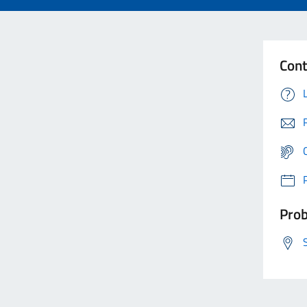
Cont
Prob