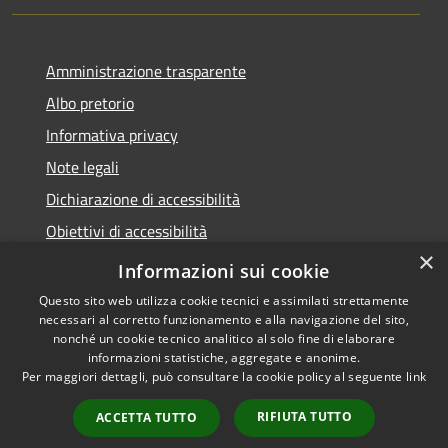
Amministrazione trasparente
Albo pretorio
Informativa privacy
Note legali
Dichiarazione di accessibilità
Obiettivi di accessibilità
×
Piano di miglioramento del sito
Informazioni sui cookie
Questo sito web utilizza cookie tecnici e assimilati strettamente
necessari al corretto funzionamento e alla navigazione del sito,
nonché un cookie tecnico analitico al solo fine di elaborare
informazioni statistiche, aggregate e anonime.
RSS
Copyright © 2022 -
Per maggiori dettagli, può consultare la cookie policy al seguente
link
Accessibilità
Comune di Rivergaro -
Privacy
Powered by Municipium -
RIFIUTA TUTTO
ACCETTA TUTTO
Cookie
Accesso a redazione